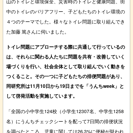
山のトイレと環境保全、災害時のトイレと健康問題、街
中のトイレのバリアフリー、子どもたちのトイレ環境の
４つのテーマでした。様々なトイレ問題に取り組んでき
た加藤 篤さんに伺いました。
トイレ問題にアプローチする際に共通して行っているの
は、それらに関わる人たちに問題を共有・改善していく
場づくりを行い、社会全体として取り組んでいく動きを
つくること。その一つに子どもたちの排便問題があり、
同研究所は11月10日から19日までを「
うんち
week」と
して啓発活動を実施しています。
「全国の小中学生124校（小学生12307名、中学生1258
名）にうんちチェックシートを配って7日間の排便状況
を調べたところ、児童に関しては26.3%に便秘が疑われ