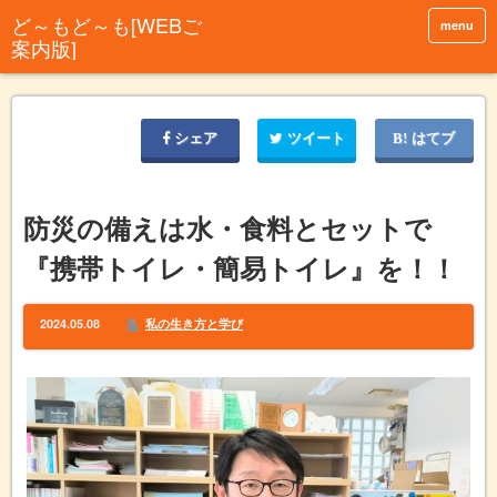
menu
シェア
ツイート
はてブ
防災の備えは水・食料とセットで
『携帯トイレ・簡易トイレ』を！！
2024.05.08
私の生き方と学び