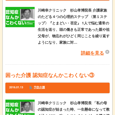
川崎幸クリニック 杉山孝博院長 介護家族
のたどる４つの心理的ステップ 〈第１ステ
ップ〉『とまどい・否定』 1人で悩む通常の
生活を送り、頭の働きも正常であった親や祖
父母が、物忘れがひどく同じことを繰り返す
ようになり、家族に対…
詳細を見る
困った介護 認知症なんかこわくない③
2016.01.13
予防介護
川崎幸クリニック 杉山孝博院長 「私の母
の認知症が始まった時、一生懸命になって教