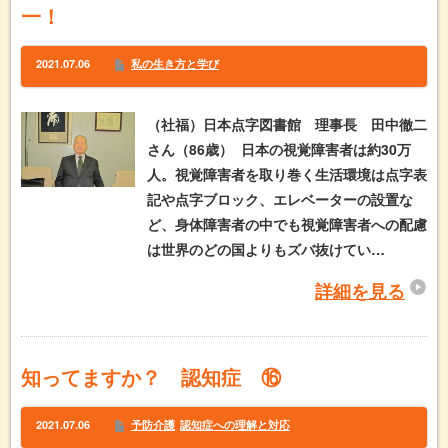
一！
2021.07.06
私の生き方と学び
（社福）日本点字図書館 理事長 田中徹二
さん（86歳） 日本の視覚障害者は約30万
人。視覚障害者を取り巻く生活環境は点字表
記や点字ブロック、エレベーターの設置な
ど、身体障害者の中でも視覚障害者への配慮
は世界のどの国よりもズバ抜けてい…
詳細を見る
知ってますか？ 認知症 ⑯
2021.07.06
予防介護
認知症への理解と対応