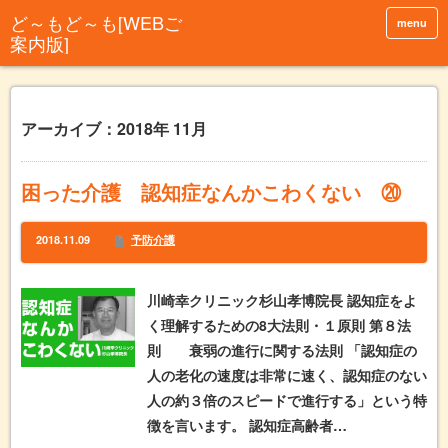
menu
アーカイブ：2018年 11月
困った介護 認知症なんかこわくない ⑳
2018.11.09
予防介護
川崎幸クリニック杉山孝博院長 認知症をよ
く理解するための8大法則・１原則 第８法
則 衰弱の進行に関する法則 「認知症の
人の老化の速度は非常に速く、認知症のない
人の約３倍のスピードで進行する」という特
徴を言います。 認知症高齢者…