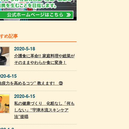
すめ記事
2020-5-18
介護食に革命!! 家庭料理や総菜が
そのままやわらか食に変身！
020-6-15
免疫力を高めるコツ” 教えます! ㉓
2020-6-15
私の健康づくり 化粧なし「何も
しない」“宇津木流スキンケア
法”提唱