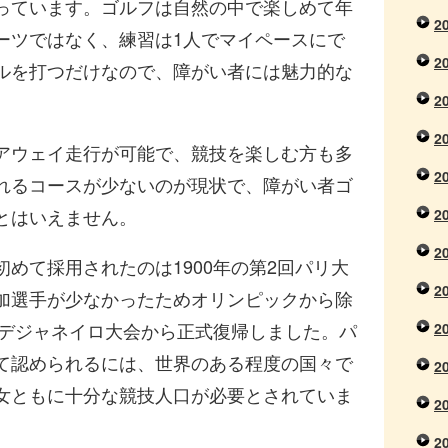
っています。ゴルフは自然の中で楽しめて年
2
ーツではなく、練習は1人でマイペースにで
2
ルを打つだけなので、障がい者には魅力的な
2
2
アウェイ走行が可能で、競技を楽しむ方も多
2
れるコースが少ないのが現状で、障がい者ゴ
とはいえません。
2
2
めて採用されたのは1900年の第2回パリ大
2
加選手が少なかったためオリンピックから除
オデジャネイロ大会から正式復帰しました。パ
2
て認められるには、世界のある程度の国々で
2
女ともに十分な競技人口が必要とされていま
2
2