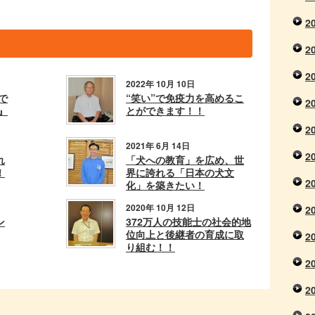
2
2
2
2022年 10月 10日
で
“笑い”で免疫力を高めるこ
2
』
とができます！！
2
2021年 6月 14日
2
れ
「犬への教育」を広め、世
！
界に誇れる「日本の犬文
2
化」を築きたい！
2020年 10月 12日
2
ン
372万人の技能士の社会的地
位向上と後継者の育成に取
2
り組む！！
2
2