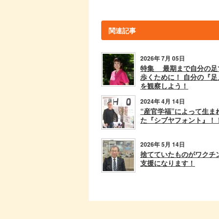
関連記事
2026年 7月 05日
特集 最期まで自分の足
歩くために！ 自分の『足
を観察しよう！
2024年 4月 14日
“産官学福”によって生ま
た『シブヤフォント』！
2026年 5月 14日
捨てていたものがワクチ
支援になります！