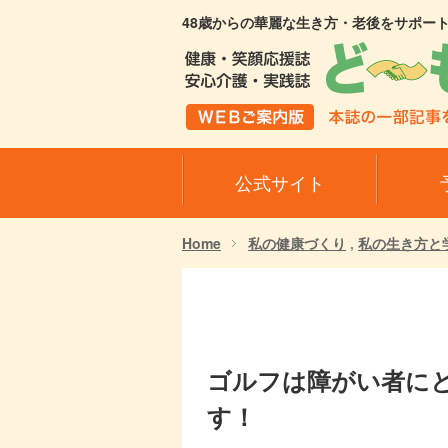
48歳からの華麗な生き方・老後をサポー
公式サイト
Home
私の健康づくり
,
私の生き方と学
ゴルフは障がい者に
す！