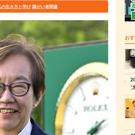
私の生き方と学び
障がい者関連
おす
2
“