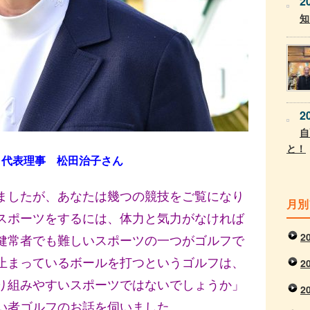
2
知
2
自
と！
 代表理事 松田治子さん
ましたが、あなたは幾つの競技をご覧になり
月別
スポーツをするには、体力と気力がなければ
2
健常者でも難しいスポーツの一つがゴルフで
止まっているボールを打つというゴルフは、
2
り組みやすいスポーツではないでしょうか」
2
い者ゴルフのお話を伺いました。