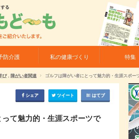
トする
予防介護
私の健康づくり
特集
び
,
障がい者関連
ゴルフは障がい者にとって魅力的・生涯スポー
シェア
ツイート
はてブ
とって魅力的・生涯スポーツで