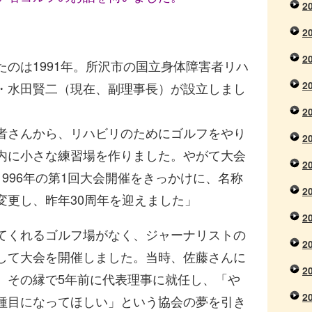
2
2
2
のは1991年。所沢市の国立身体障害者リハ
2
・水田賢二（現在、副理事長）が設立しまし
2
者さんから、リハビリのためにゴルフをやり
2
内に小さな練習場を作りました。やがて大会
2
996年の第1回大会開催をきっかけに、名称
2
変更し、昨年30周年を迎えました」
2
てくれるゴルフ場がなく、ジャーナリストの
2
して大会を開催しました。当時、佐藤さんに
2
、その縁で5年前に代表理事に就任し、「や
2
種目になってほしい」という協会の夢を引き