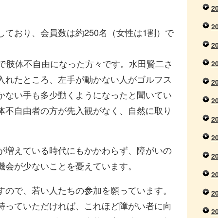
2
2
ており、会員数は約250名（女性は1割）で
2
気で肢体不自由になった方々です。水田賢二さ
2
入れたところ、左手が動かない人がゴルフス
2
かない手も多少動くようになったと聞いてい
2
体不自由者の方が先入観がなく、自然に取り
2
2
が増えている時代にもかかわらず、障がいの
2
機会が少ないことを憂えています。
2
すので、若い人たちの参加を願っています。
2
持っていただければ、これほど障がい者に向
2