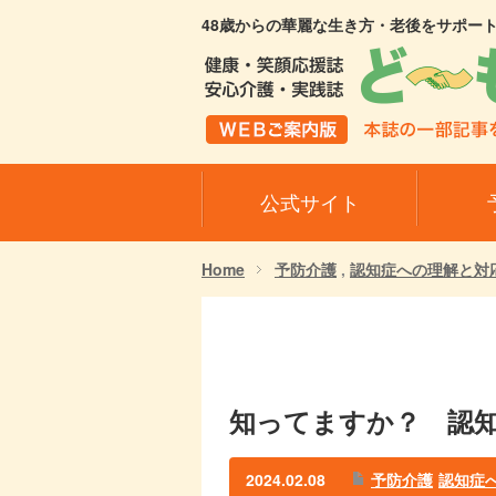
48歳からの華麗な生き方・老後をサポー
公式サイト
Home
予防介護
,
認知症への理解と対
知ってますか？ 認知
2024.02.08
予防介護
認知症