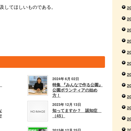
及してほしいものである。
2
2
2
2
2
2
2
2024年 6月 02日
症
特集 『みんなで作る公園』
2
公園ボランティアの始め
方！
2
2023年 12月 13日
2
な
知ってますか？ 認知症
け
（45）
2
2
2015年 12月 25日