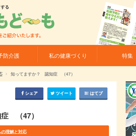
トする
予防介護
私の健康づくり
特集
応
知ってますか？ 認知症 （47）
シェア
ツイート
はてブ
症 （47）
への理解と対応