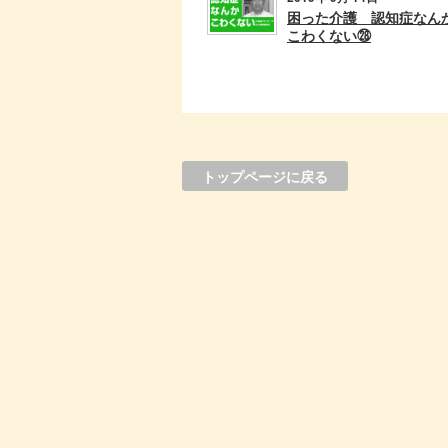
困った介護 認知症なん
こわくない㉘
トップページに戻る