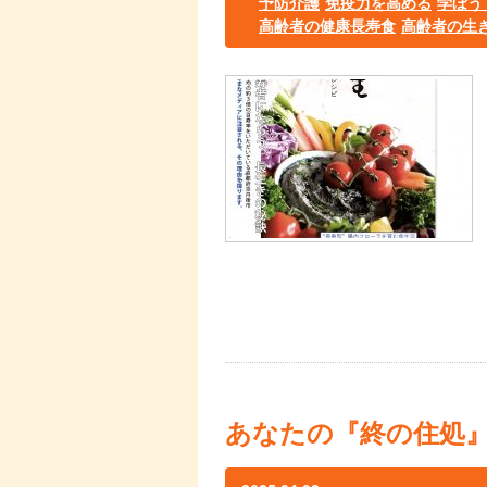
予防介護
免疫力を高める
学ぼう
高齢者の健康長寿食
高齢者の生
あなたの『終の住処』