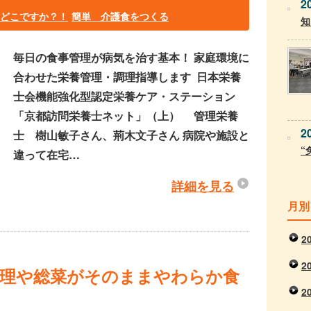
2
はどこですか？！
簡単 介護食をつくる
知
毎日の食事管理が病気を治す基本！ 家庭環境に
合わせた栄養管理・調理指導します 日本栄養
士会機能強化型認定栄養ケア・ステーション
「京都訪問栄養士ネット」（上） 管理栄養
2
士 樹山敏子さん、荊木文子さん 病院や施設と
“
違って在宅…
詳細を見る
月別
2
2
庭料理や総菜がそのままやわらか食
2