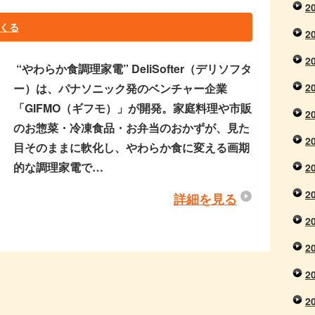
2
くる
2
2
“やわらか食調理家電” DeliSofter（デリソフタ
2
ー）は、パナソニック発のベンチャー企業
「GIFMO（ギフモ）」が開発。家庭料理や市販
2
のお惣菜・冷凍食品・お弁当のおかずが、見た
2
目そのままに軟化し、やわらか食に変える画期
的な調理家電で…
2
2
詳細を見る
2
2
2
2