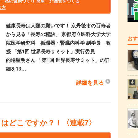
！
私の健康づくり
簡単 介護食をつくる
き方
健康長寿は人類の願いです！ 京丹後市の百寿者
から見る「長寿の秘訣」 京都府立医科大学大学
おす
院医学研究科 循環器・腎臓内科学 副学長 教
授 「第1回 世界長寿サミット」実行委員
的場聖明さん 「第1回 世界長寿サミット」の詳
細を13…
詳細を見る
はどこですか？！〈連載7〉