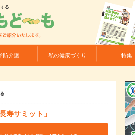
トする
予防介護
私の健康づくり
特集
る
界長寿サミット」