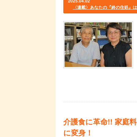
2025.04.02
〈連載〉あなたの『終の住処』
介護食に革命!! 家
に変身！