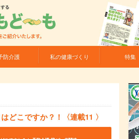
トする
予防介護
私の健康づくり
特集
はどこですか？！〈連載11 〉