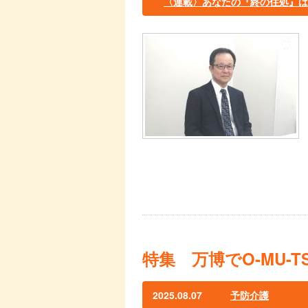
〈連載〉あなたの『終の住処』
特集 万博でO-MU-TS
2025.08.07
予防介護