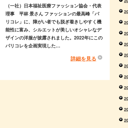
2
（一社）日本福祉医療ファッション協会・代表
2
理事 平林 景さん ファッションの最高峰「パ
リコレ」に、障がい者でも脱ぎ着きしやすく機
2
能性に富み、シルエットが美しいオシャレなデ
2
ザインの洋服が披露されました。2022年にこの
2
パリコレを企画実現した…
2
詳細を見る
2
2
2
2
2
2