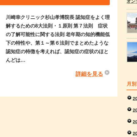
オン
川崎幸クリニック杉山孝博院長 認知症をよく理
解するための8大法則・１原則 第７法則 症状
の了解可能性に関する法則 老年期の知的機能低
下の特性や、第１～第６法則でまとめたような
認知症の特徴を考えれば、認知症の症状のほと
んどは…
詳細を見る
月別
2
2
2
2