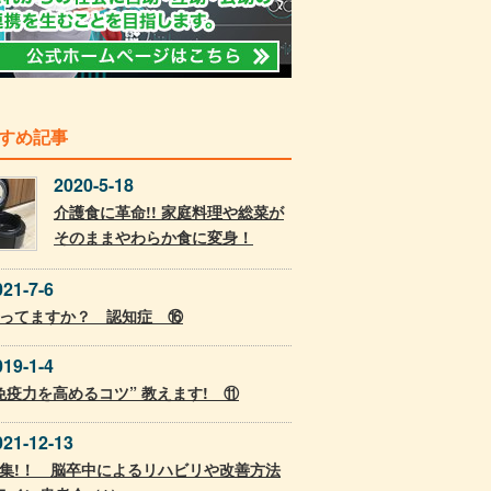
すめ記事
2020-5-18
介護食に革命!! 家庭料理や総菜が
そのままやわらか食に変身！
021-7-6
ってますか？ 認知症 ⑯
019-1-4
免疫力を高めるコツ” 教えます! ⑪
021-12-13
集!！ 脳卒中によるリハビリや改善方法