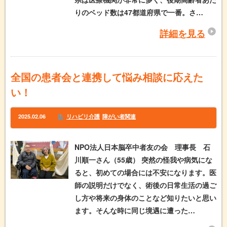
りのベッド数は47都道府県で一番。さ…
詳細を見る
全国の患者会と連携して悩み相談に応えた
い！
2025.02.06
リハビリ介護
障がい者関連
NPO法人日本脳卒中者友の会 理事長 石
川順一さん（55歳） 突然の怪我や病気にな
ると、初めての場合には不安になります。医
師の説明だけでなく、術後の日常生活の過ご
し方や将来の身体のことなど知りたいと思い
ます。そんな時に同じ境遇に遭った…