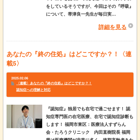
をしているそうですが、今回はその『呼吸』
について、帯津良一先生が毎日実…
詳細を見る
あなたの『終の住処』はどこですか？！〈連
載5〉
2025.02.06
〈連載〉あなたの『終の住処』はどこですか？！
認知症への理解と対応
『認知症』独居でも在宅で過ごせます！ 認
知症専門医の在宅医療、在宅で認知症診断も
します！ 福岡市東区：医療法人すずらん
会・たろうクリニック 内田直樹院長 福岡
県は医療機関が非常に多く、後期高齢者あた