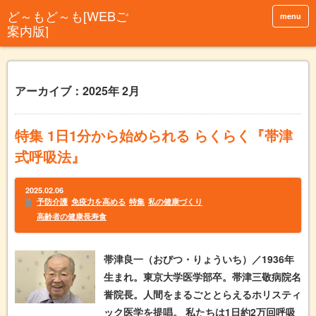
menu
アーカイブ：2025年 2月
特集 1日1分から始められる らくらく『帯津
式呼吸法』
2025.02.06
予防介護
免疫力を高める
特集
私の健康づくり
高齢者の健康長寿食
帯津良一（おびつ・りょういち）／1936年
生まれ。東京大学医学部卒。帯津三敬病院名
誉院長。人間をまるごととらえるホリスティ
ック医学を提唱。 私たちは1日約2万回呼吸