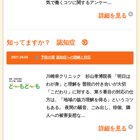
気で働くコツに関するアンケー…
詳細を見る
知ってますか？ 認知症 ⑱
2021.09.05
予防介護
認知症への理解と対応
川崎幸クリニック 杉山孝博院長 「明日は
わが身」と理解を 普段の付き合いが大切
「こだわり」に対する、第５番目の対応の仕
方は、「地域の協力理解を得る」というコツ
もある。 夜間の騒音、ごみ出し、徘徊、隣
人への被害妄想な…
詳細を見る