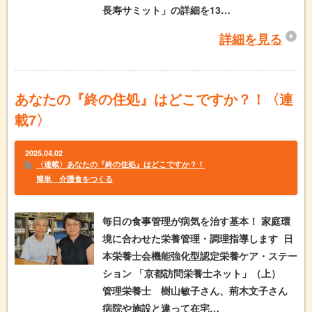
長寿サミット」の詳細を13…
詳細を見る
あなたの『終の住処』はどこですか？！〈連
載7〉
2025.04.02
〈連載〉あなたの『終の住処』はどこですか？！
簡単 介護食をつくる
毎日の食事管理が病気を治す基本！ 家庭環
境に合わせた栄養管理・調理指導します 日
本栄養士会機能強化型認定栄養ケア・ステー
ション 「京都訪問栄養士ネット」（上）
管理栄養士 樹山敏子さん、荊木文子さん
病院や施設と違って在宅…