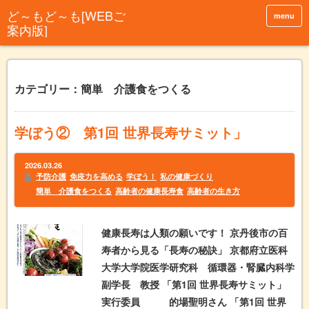
menu
カテゴリー：簡単 介護食をつくる
学ぼう② 第1回 世界長寿サミット」
2026.03.26
予防介護
免疫力を高める
学ぼう！
私の健康づくり
簡単 介護食をつくる
高齢者の健康長寿食
高齢者の生き方
健康長寿は人類の願いです！ 京丹後市の百
寿者から見る「長寿の秘訣」 京都府立医科
大学大学院医学研究科 循環器・腎臓内科学
副学長 教授 「第1回 世界長寿サミット」
実行委員 的場聖明さん 「第1回 世界