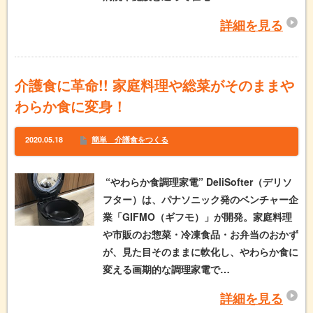
詳細を見る
介護食に革命!! 家庭料理や総菜がそのままや
わらか食に変身！
2020.05.18
簡単 介護食をつくる
“やわらか食調理家電” DeliSofter（デリソ
フター）は、パナソニック発のベンチャー企
業「GIFMO（ギフモ）」が開発。家庭料理
や市販のお惣菜・冷凍食品・お弁当のおかず
が、見た目そのままに軟化し、やわらか食に
変える画期的な調理家電で…
詳細を見る