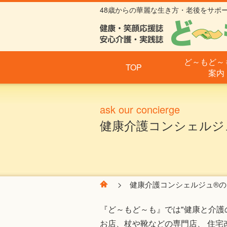
48歳からの華麗な生き方・老後をサポ
ど～もど～
TOP
案内
ask our concierge
健康介護コンシェルジ
健康介護コンシェルジュ®の
『ど～もど～も』では"健康と介護
お店、杖や靴などの専門店、 住